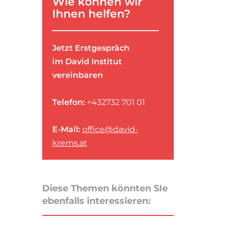
Wie können wir
Ihnen helfen?
Jetzt Erstgespräch
im David Institut
vereinbaren
Telefon:
+432732 701 01
E-Mail:
office@david-
krems.at
Diese Themen könnten SIe
ebenfalls interessieren: