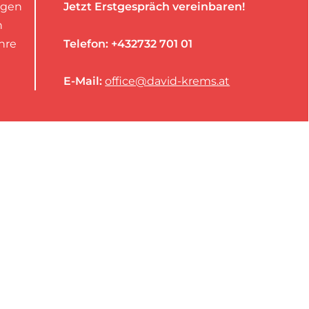
agen
Jetzt Erstgespräch vereinbaren!
n
Ihre
Telefon: +432732 701 01
E-Mail:
office@david-krems.at