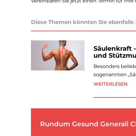
Vereinbaren Sie jetzt einen Termin für Ihre
Diese Themen könnten SIe ebenfalls 
Säulenkraft 
und Stützmu
Besonders beliebt
sogenannten „Säul
WEITERLESEN
Rundum Gesund Generali Che