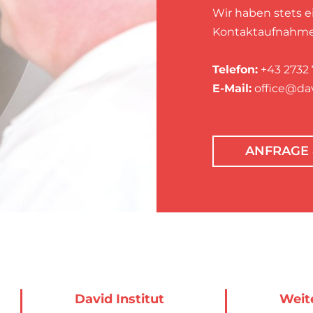
Wir haben stets ei
Kontaktaufnahme
Telefon:
+43 2732 
E-Mail:
office@da
ANFRAGE 
David Institut
Weit