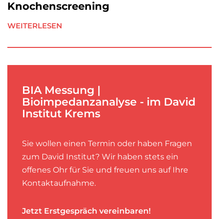
Knochenscreening
WEITERLESEN
BIA Messung |
Bioimpedanzanalyse - im David
Institut Krems
Sie wollen einen Termin oder haben Fragen
zum David Institut? Wir haben stets ein
offenes Ohr für Sie und freuen uns auf Ihre
Kontaktaufnahme.
Jetzt Erstgespräch vereinbaren!